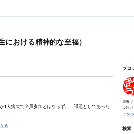
ife（人生における精神的な至福）
プロ
週末ギ
が1人病欠で全員参加とはならず。 課題としてあった
る酔い
この
になる
検索