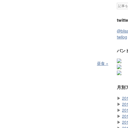
twitte
@bli
twilog
バン
昼食
»
月別
▶
20
▶
20
▶
20
▶
20
▶
20
▶
20