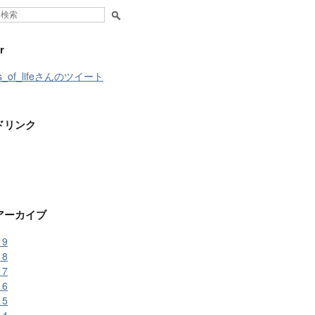
r
ss_of_lifeさんのツイート
ドリンク
アーカイブ
19
18
17
16
15
14